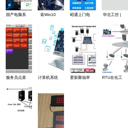
国产电脑系
装Win10
昭通上门电
华北工控 |
统迎来重磅
LTSC系统
脑维修 您
嵌入式计算
更新 全面
前必看！这
的台式电脑
机赋能,为
支持海量安
5个关键点
系统与硬件
服务机器人
卓应用
让你避开常
问题轻松解
全面发展提
见坑（附完
决
供有力支撑
整电脑系统
服务指南）
服务员点菜
计算机系统
爱新聚福举
RTU在化工
系统电脑版
服务下的电
办Yamaha
厂液体化学
下载、安装
脑核心构造
数字调音台
物质流量远
与使用指南
不可不知的
7.1环绕声
程监测系统
（2017
关键部件
系统集成研
中的应用研
版）
讨会，助力
究